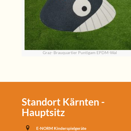
Graz- Brauquartier Puntigam EPDM-Wal
Standort Kärnten -
Hauptsitz
E-NORM Kinderspielgeräte