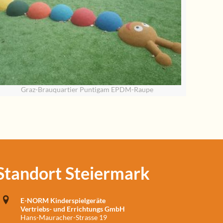
Graz-Brauquartier Puntigam EPDM-Raupe
Standort Steiermark
E-NORM Kinderspielgeräte
Vertriebs- und Errichtungs GmbH
Hans-Mauracher-Strasse 19