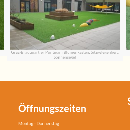
Graz-Brauquartier Puntigam Blumenkästen, Sitzgelegenheit,
Sonnensegel
Öffnungszeiten
Montag - Donnerstag